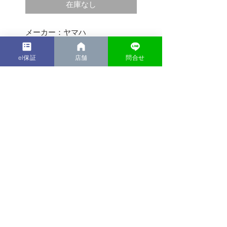
在庫なし
メーカー：ヤマハ
シリーズ：PAS KISS
カラー：レッド
el保証
店舗
問合せ
タイヤサイズ：前後20インチ
配送可能エリア
★付属品
・鍵1本
≪東京都≫
☆支払方法もバリエー
・バッテリー8ah（中古品 実
・7700円
力容量８０％以上）
ション豊富☆☆支払方
≪埼玉県≫
・充電器
法もバリエーション豊
西部地域。→圏央道より以南 東
※カゴとチャイルドシートの取
北道より以西（お問合せくださ
富☆ ●配送時に試乗後
い）
付状況は写真の通りです
お気に召されたら
・7,700円
≪神奈川県≫
■商品状態
川崎市・横浜市
・タイヤ前５分山、後ろ新品
・8,800円
・フレームに小キズ有
©2018 by el bicycle . Proudly