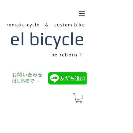
remake cycle ＆ custom bike
el bicycle
be reborn ‼
お問い合わせ
はLINEで→