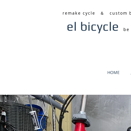
remake cycle ＆ custom 
el bicycle
be
HOME