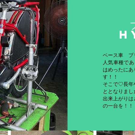
H
ベース車 ブ
人気車種であ
はめったにあ
す！！
そこで♡長年
ととなりました
​出来上がり
の一台を！！