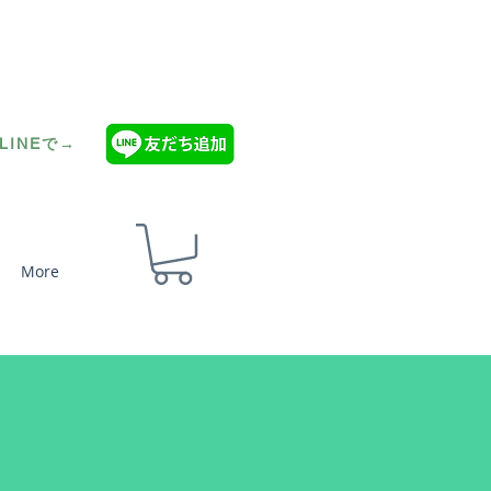
INEで→
More