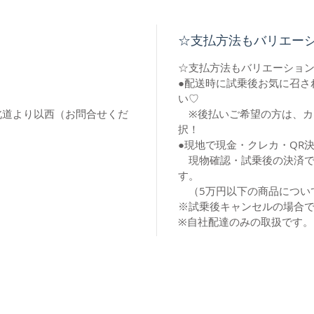
・タイ
・フレ
☆支払方法もバリエー
☆支払方法もバリエーショ
●配送時に試乗後お気に召さ
い♡
北道より以西（お問合せくだ
※後払いご希望の方は、カー
択！
●現地で現金・クレカ・QR
現物確認・試乗後の決済で
す。
（5万円以下の商品につい
※試乗後キャンセルの場合
※自社配達のみの取扱です。
©2018 by el bicycle . Proudly created with
Wix.com