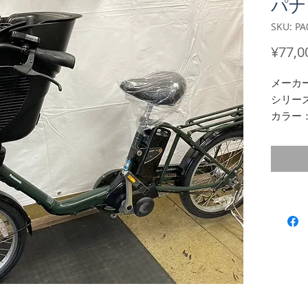
パナ
SKU: PA
¥77,0
メーカ
シリーズ
カラー
タイヤ
★付属
・鍵1本
・バッ
０％以
・充電
※カゴ
写真の
■商品