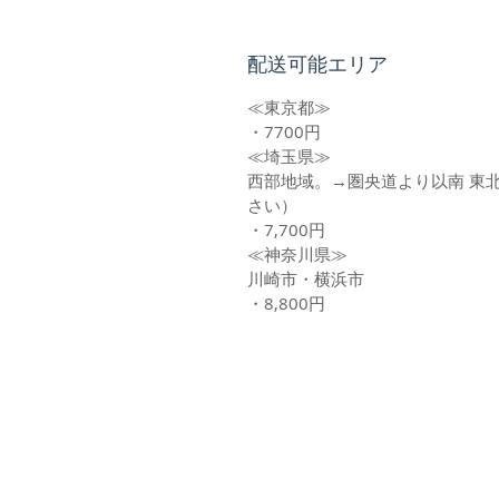
配送可能エリア
≪東京都≫
・7700円
≪埼玉県≫
西部地域。→圏央道より以南 東
さい）
・7,700円
≪神奈川県≫
川崎市・横浜市
・8,800円