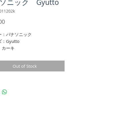
ソニック Gyutto
011202k
Price
00
ー：パナソニック
：Gyutto
：カーキ
サイズ：前後20インチ
Out of Stock
品
テリー8ah（中古品 実力容量８
上）
器
とチャイルドシートの取付状況は
通りです
状態