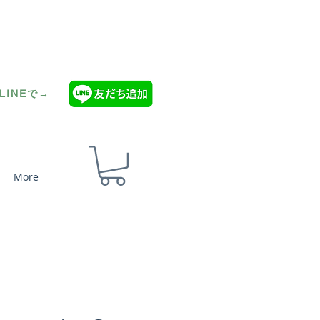
INEで→
More