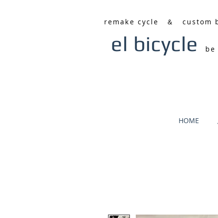
remake cycle ＆ custom 
el bicycle
be
HOME