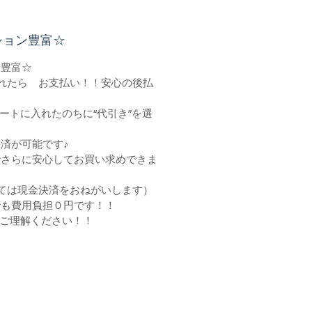
ヤ前後新品
ームに小キズ有
ション豊富☆
ン豊富☆
れたら お支払い！！安心の後払
トに入れたのちに“代引き”を選
決済が可能です♪
さらに安心してお買い求めできま
ては現金決済をおねがいします）
でも費用負担０円です！！
ご理解ください！！