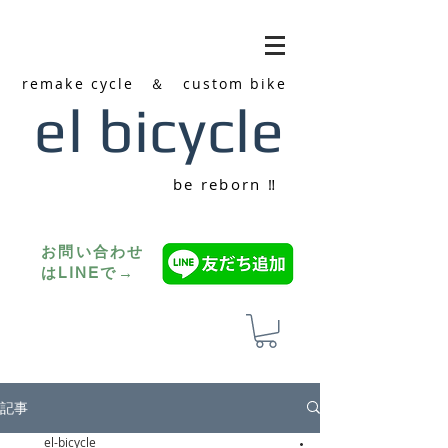
remake cycle ＆ custom bike
el bicycle
be reborn ‼
お問い合わせ
はLINEで→
記事
el-bicycle