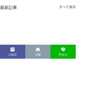
最新記事
すべて表示
el保証
店舗
問合せ
コンセプト？
スタッフHを改
に！！
おはようございます 茂Gで
す いつもと違うPCですの
1件のコメント
スタッフHこと 