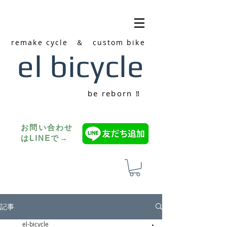
remake cycle ＆ custom bike
el bicycle
be reborn ‼
お問い合わせ
はLINEで→
記事
el-bicycle