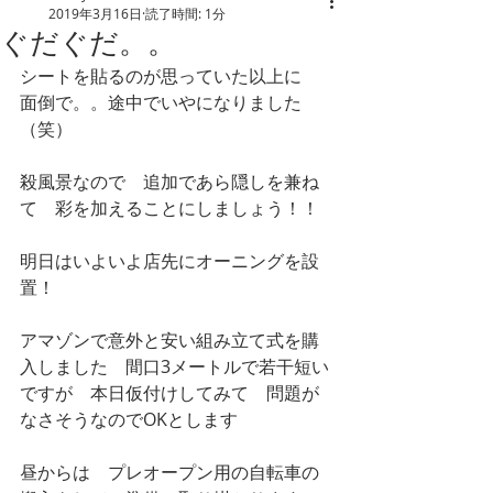
2019年3月16日
読了時間: 1分
ぐだぐだ。。
シートを貼るのが思っていた以上に　
面倒で。。途中でいやになりました　
（笑）
殺風景なので　追加であら隠しを兼ね
て　彩を加えることにしましょう！！
明日はいよいよ店先にオーニングを設
置！
アマゾンで意外と安い組み立て式を購
入しました　間口3メートルで若干短い
ですが　本日仮付けしてみて　問題が
なさそうなのでOKとします
昼からは　プレオープン用の自転車の