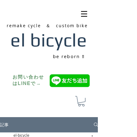
remake cycle ＆ custom bike
el bicycle
be reborn ‼
お問い合わせ
はLINEで→
記事
el-bicycle