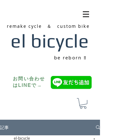
remake cycle ＆ custom bike
el bicycle
be reborn ‼
お問い合わせ
はLINEで→
記事
el-bicycle