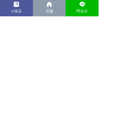
el保証
店舗
問合せ
ご来店　お待ちしています！！
最新記事
すべて表示